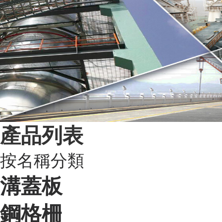
產品列表
按名稱分類
溝蓋板
鋼格柵