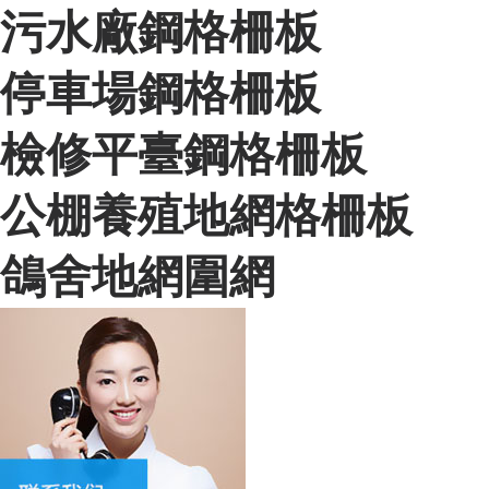
污水廠鋼格柵板
停車場鋼格柵板
檢修平臺鋼格柵板
公棚養殖地網格柵板
鴿舍地網圍網