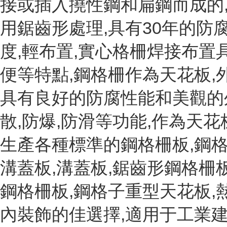
接或插入撓性鋼和扁鋼而成的
用鋸齒形處理,具有30年的防
度,輕布置,實心格柵焊接布置
便等特點,鋼格柵作為天花板,
具有良好的防腐性能和美觀的外
散,防爆,防滑等功能,作為天花
生產各種標準的鋼格柵板,鋼格
溝蓋板,溝蓋板,鋸齒形鋼格柵板
鋼格柵板,鋼格子重型天花板,
內裝飾的佳選擇,適用于工業建