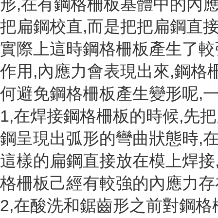
形,在有鋼格柵板基體中的內應
把扁鋼校直,而是把把扁鋼直接
實際上這時鋼格柵板產生了較
作用,內應力會表現出來,鋼格
何避免鋼格柵板產生變形呢,一
1,在焊接鋼格柵板的時候,先
鋼呈現出弧形的彎曲狀態時,在
這樣的扁鋼直接放在模上焊接
格柵板己經有較強的內應力存
2,在酸洗和鋸齒形之前對鋼格