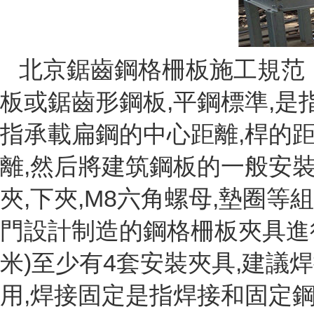
北京鋸齒鋼格柵板施工規范，
板或鋸齒形鋼板,平鋼標準,是
指承載扁鋼的中心距離,桿的
離,然后將建筑鋼板的一般安裝
夾,下夾,M8六角螺母,墊圈等
門設計制造的鋼格柵板夾具進行
米)至少有4套安裝夾具,建議
用,焊接固定是指焊接和固定鋼