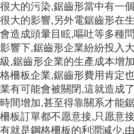
很大的污染,鋸齒形當中有一
很大的影響,另外電鋸齒形在
會造成頭暈目眩,嘔吐等多種問
影響下,鋸齒形企業紛紛投入大
級,鋸齒形企業的生產成本增
格柵板企業,鋸齒形費用肯定也
業有可能會被關閉,這就造成
時間增加,甚至得靠關系才能
柵板訂單都不愿意接,只愿意
有就是鋼格柵板的利潤減少,