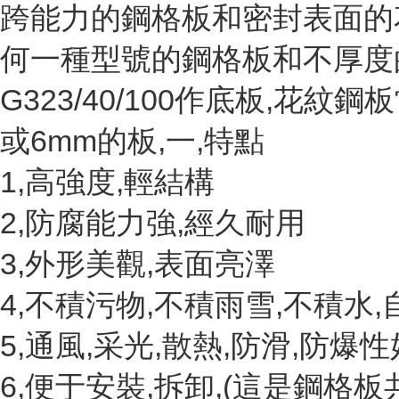
跨能力的鋼格板和密封表面的
何一種型號的鋼格板和不厚度
G323/40/100作底板,花紋
或6mm的板,一,特點
1,高強度,輕結構
2,防腐能力強,經久耐用
3,外形美觀,表面亮澤
4,不積污物,不積雨雪,不積水
5,通風,采光,散熱,防滑,防爆性
6,便于安裝,拆卸,(這是鋼格