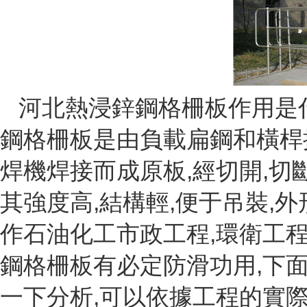
河北熱浸鋅鋼格柵板作用是什
鋼格柵板是由負載扁鋼和橫桿
焊機焊接而成原板,經切開,切
其強度高,結構輕,便于吊裝,外
作石油化工市政工程,環衛工程
鋼格柵板有必定防滑功用,下
一下分析,可以依據工程的實