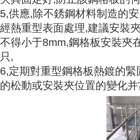
5,供應,除不銹鋼材料制造的安
經熱重型表面處理,建議安裝
不得小于8mm,鋼格板安裝夾
只,
6,定期對重型鋼格板熱鍍的緊
的松動或安裝夾位置的變化并