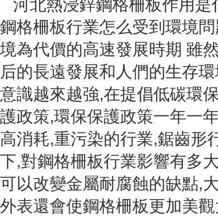
河北熱浸鋅鋼格柵板作用是什
鋼格柵板行業怎么受到環境問
境為代價的高速發展時期 雖
后的長遠發展和人們的生存環
意識越來越強,在提倡低碳環
護政策,環保保護政策一年一年
高消耗,重污染的行業,鋸齒形
下,對鋼格柵板行業影響有多大
可以改變金屬耐腐蝕的缺點,
外表還會使鋼格柵板更加美觀