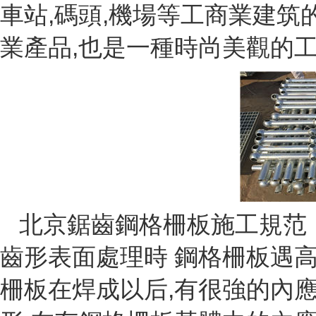
車站,碼頭,機場等工商業建筑
業產品,也是一種時尚美觀的工
北京鋸齒鋼格柵板施工規范，
齒形表面處理時 鋼格柵板遇
柵板在焊成以后,有很強的內