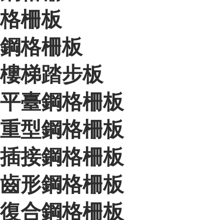
格柵板
鋼格柵板
樓梯踏步板
平臺鋼格柵板
重型鋼格柵板
插接鋼格柵板
齒形鋼格柵板
復合鋼格柵板