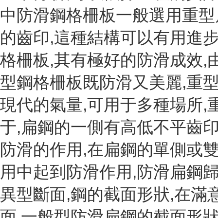
中防滑鋼格柵板一般選用重型
的齒印,這種結構可以有用進
格柵板,其有極好的防滑成效
型鋼格柵板既防滑又美麗,重
現代的氣量,可用于多種場所,
于,扁鋼的一側有高低不平齒印
防滑的作用,在扁鋼的單側或
用中起到防滑作用,防滑扁鋼
異型斷面,鋼的截面形狀,在滿
面,一般型防滑扁鋼的截面形狀