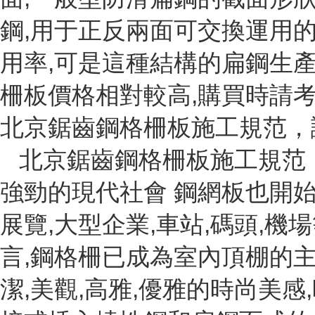
鋼,用于正反兩面可交換運用的
用率,可是這種結構的扁鋼生產
柵板價格相對較高,購買時請
北京鋸齒鋼格柵板施工規范，
北京鋸齒鋼格柵板施工規范，
強勁的現代社會 鋼網板也開始
展覽,大型企業,車站,碼頭,
言,鋼格柵已成為室內頂棚的主
潔,美觀,高雅,優雅的時尚美感